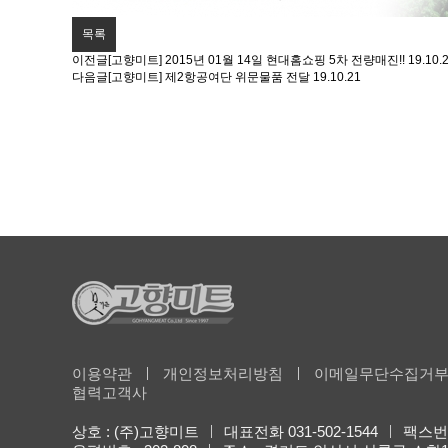
목록
이전글
[고향미트] 2015년 01월 14일 현대홈쇼핑 5차 전량매진!!
19.10.
다음글
[고향미트] 제2항공여단 위문물품 전달
19.10.21
이용약관
개인정보처리방침
이메일무단수집거
협력고객사
상호 : (주)고향미트
대표전화 031-502-1544
팩스번호