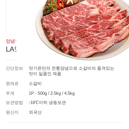
양념우육
LA양념꽃갈비
간단정보
맛기픈만의 전통양념으로 소갈비의 품격있는
맛이 일품인 제품
원재료
소갈비
무게
1P - 500g / 2.5kg / 4.5kg
보관방법
-18℃이하 냉동보관
원산지
외국산