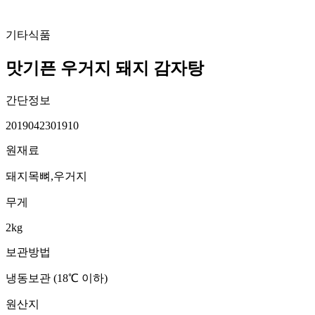
기타식품
맛기픈 우거지 돼지 감자탕
간단정보
2019042301910
원재료
돼지목뼈,우거지
무게
2kg
보관방법
냉동보관 (18℃ 이하)
원산지