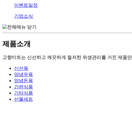
이벤트일정
기업소식
제품소개
고향미트는 신선하고 깨끗하게 철저한 위생관리를 거친 제품만
신선육
양념우육
양념돈육
간편식품
기타식품
선물세트