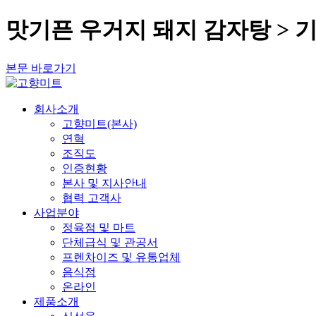
맛기픈 우거지 돼지 감자탕 > 
본문 바로가기
회사소개
고향미트(본사)
연혁
조직도
인증현황
본사 및 지사안내
협력 고객사
사업분야
정육점 및 마트
단체급식 및 관공서
프렌차이즈 및 유통업체
음식점
온라인
제품소개